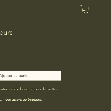
eurs
Ajouter au panier
outer à votre bouquet pour le mettre
un vase assorti au bouquet.
ée à titre d’exemple.