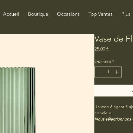
Accueil
Boutique
Occasions
Top Ventes
Plus
Vase de Fl
Prix
25,00 €
Quantité
*
Un vase élégant à aj
en valeur.
Nous sélectionnons 
La photo est présent