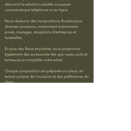
découvrir la sélection actuelle ou passer
commande par téléphone ou en ligne.
Nous réalisons des compositions florales pour
diverses occasions, notamment événements
privés, mariages, réceptions d’entreprise et
funérailles.
En plus des fleurs et plantes, nous proposons
également des accessoires tels que vases, pots et
terreau pour compléter votre achat.
Chaque composition est préparée sur place, en
tenant compte de l’occasion et des préférences du
client.
La livraison est disponible à Luxembourg-ville et
dans les alentours.
Vous avez d’autres questions ? N’hésitez
pas à
nous contacter.