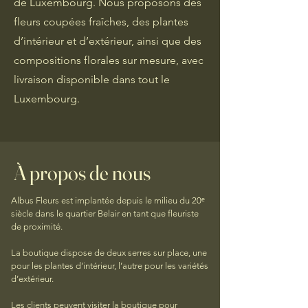
de Luxembourg. Nous proposons des
fleurs coupées fraîches, des plantes
d’intérieur et d’extérieur, ainsi que des
compositions florales sur mesure, avec
livraison disponible dans tout le
Luxembourg.
À propos de nous
Albus Fleurs est implantée depuis le milieu du 20ᵉ
siècle dans le quartier Belair en tant que fleuriste
de proximité.
La boutique dispose de deux serres sur place, une
pour les plantes d’intérieur, l’autre pour les variétés
d’extérieur.
Les clients peuvent visiter la boutique pour