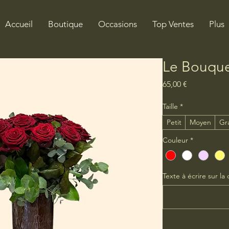
Accueil
Boutique
Occasions
Top Ventes
Plus
Le Bouque
Prix
65,00 €
Taille
*
Petit
Moyen
Gr
Couleur
*
Texte à écrire sur la c