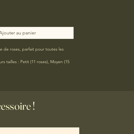
Ajouter au panier
 de roses, parfait pour toutes les
rs tailles : Petit (11 roses), Moyen (15
ses) et Sublime (25 roses).
Pour un
s, n’hésitez pas à nous contacter.
ssoire !