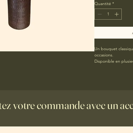
Quantité
*
Un bouquet classique
occasions.
Disponible en plusieu
roses), Grand (21 ro
nombre exact de rose
ez votre commande avec un acce