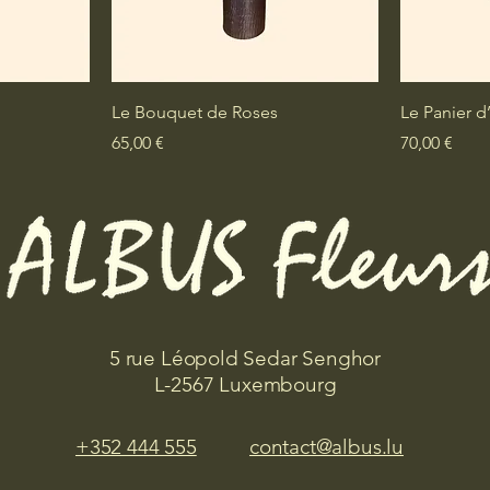
e
Aperçu rapide
Le Bouquet de Roses
Le Panier d’
Prix
Prix
65,00 €
70,00 €
5 rue Léopold Sedar Senghor
L-2567 Luxembourg
+352 444 555
contact@albus.lu