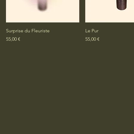
Aperçu rapide
Aperçu rapid
Surprise du Fleuriste
Le Pur
Prix
Prix
55,00 €
55,00 €