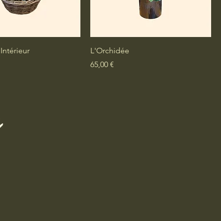
Aperçu rapide
Aperçu rapide
Intérieur
L'Orchidée
Prix
65,00 €